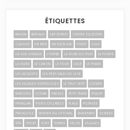
ÉTIQUETTES
BASSIN
BATEAUX
CAP FERRET
CENTRE EQUESTRE
CLAOUEY
EN MER
EN PLEIN AIR
FORET
GOLF
ILE AUX OISEAUX
L'HERBE
LA DUNE DU PILAT
LA POINTE
LA VIGNE
LE CANON
LE FOUR
LEGE
LE PHARE
LES JACQUETS
LES PRES SALES DE LEGE
LES VILLAGES OSTREICOLES
LE TRUC VERT
LOISIRS
MARCHES
OCEAN
PADDLE
PETIT TRAIN
PIQUEY
PIRAILLAN
PISTES CYCLABLES
PLAGE
PLONGEE
PRESQU'ILE
SENTIER DU LITTORAL
SKATEPARK
SOIREES
SPA
SPORT
SURF
TENNIS
VELOS
VILLAGES