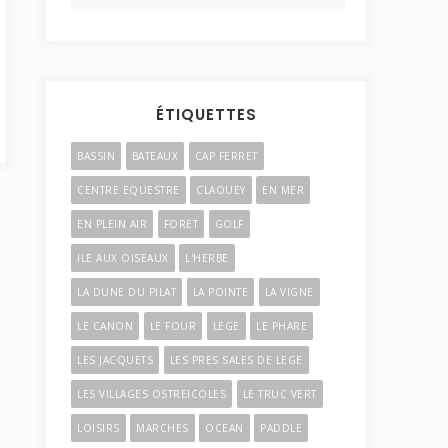
ÉTIQUETTES
BASSIN
BATEAUX
CAP FERRET
CENTRE EQUESTRE
CLAOUEY
EN MER
EN PLEIN AIR
FORET
GOLF
ILE AUX OISEAUX
L'HERBE
LA DUNE DU PILAT
LA POINTE
LA VIGNE
LE CANON
LE FOUR
LEGE
LE PHARE
LES JACQUETS
LES PRES SALES DE LEGE
LES VILLAGES OSTREICOLES
LE TRUC VERT
LOISIRS
MARCHES
OCEAN
PADDLE