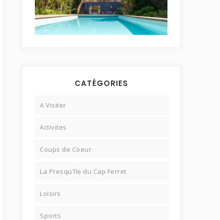
CATÉGORIES
A Visiter
Activites
Coups de Coeur
La Presqu'île du Cap Ferret
Loisirs
Sports