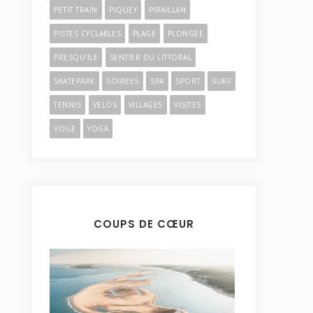
PETIT TRAIN
PIQUEY
PIRAILLAN
PISTES CYCLABLES
PLAGE
PLONGEE
PRESQU'ILE
SENTIER DU LITTORAL
SKATEPARK
SOIREES
SPA
SPORT
SURF
TENNIS
VELOS
VILLAGES
VISITES
VOILE
YOGA
COUPS DE CŒUR