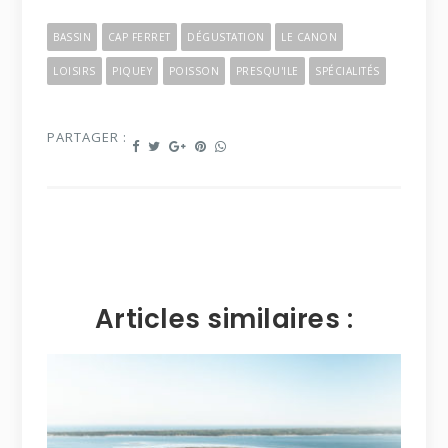
BASSIN
CAP FERRET
DÉGUSTATION
LE CANON
LOISIRS
PIQUEY
POISSON
PRESQU'ILE
SPÉCIALITÉS
PARTAGER :
Articles similaires :