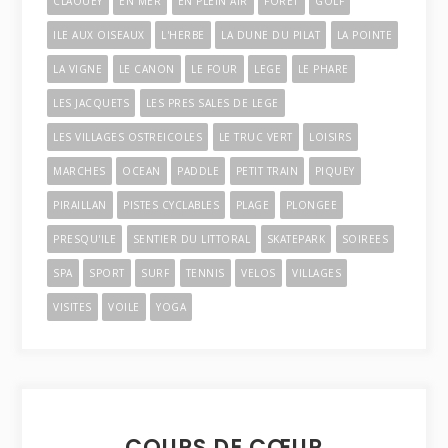
CLAOUEY
EN MER
EN PLEIN AIR
FORET
GOLF
ILE AUX OISEAUX
L'HERBE
LA DUNE DU PILAT
LA POINTE
LA VIGNE
LE CANON
LE FOUR
LEGE
LE PHARE
LES JACQUETS
LES PRES SALES DE LEGE
LES VILLAGES OSTREICOLES
LE TRUC VERT
LOISIRS
MARCHES
OCEAN
PADDLE
PETIT TRAIN
PIQUEY
PIRAILLAN
PISTES CYCLABLES
PLAGE
PLONGEE
PRESQU'ILE
SENTIER DU LITTORAL
SKATEPARK
SOIREES
SPA
SPORT
SURF
TENNIS
VELOS
VILLAGES
VISITES
VOILE
YOGA
COUPS DE CŒUR