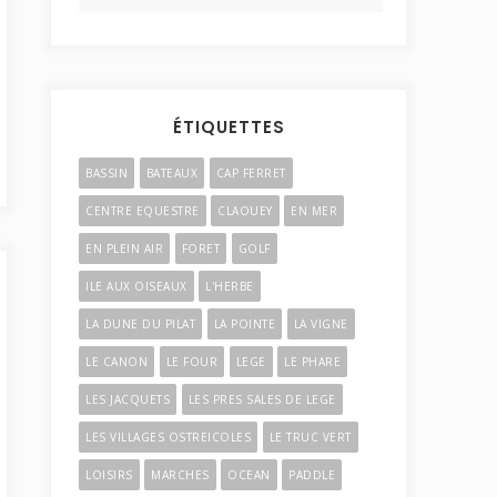
ÉTIQUETTES
BASSIN
BATEAUX
CAP FERRET
CENTRE EQUESTRE
CLAOUEY
EN MER
EN PLEIN AIR
FORET
GOLF
ILE AUX OISEAUX
L'HERBE
LA DUNE DU PILAT
LA POINTE
LA VIGNE
LE CANON
LE FOUR
LEGE
LE PHARE
LES JACQUETS
LES PRES SALES DE LEGE
LES VILLAGES OSTREICOLES
LE TRUC VERT
LOISIRS
MARCHES
OCEAN
PADDLE