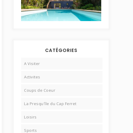
CATÉGORIES
A Visiter
Activites
Coups de Coeur
La Presqu'île du Cap Ferret
Loisirs
Sports