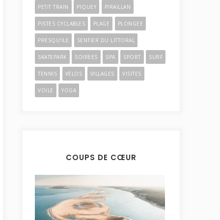
PETIT TRAIN
PIQUEY
PIRAILLAN
PISTES CYCLABLES
PLAGE
PLONGEE
PRESQU'ILE
SENTIER DU LITTORAL
SKATEPARK
SOIREES
SPA
SPORT
SURF
TENNIS
VELOS
VILLAGES
VISITES
VOILE
YOGA
COUPS DE CŒUR