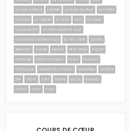
ILE AUX OISEAUX
L'HERBE
LA DUNE DU PILAT
LA POINTE
LA VIGNE
LE CANON
LE FOUR
LEGE
LE PHARE
LES JACQUETS
LES PRES SALES DE LEGE
LES VILLAGES OSTREICOLES
LE TRUC VERT
LOISIRS
MARCHES
OCEAN
PADDLE
PETIT TRAIN
PIQUEY
PIRAILLAN
PISTES CYCLABLES
PLAGE
PLONGEE
PRESQU'ILE
SENTIER DU LITTORAL
SKATEPARK
SOIREES
SPA
SPORT
SURF
TENNIS
VELOS
VILLAGES
VISITES
VOILE
YOGA
COUPS DE CŒUR