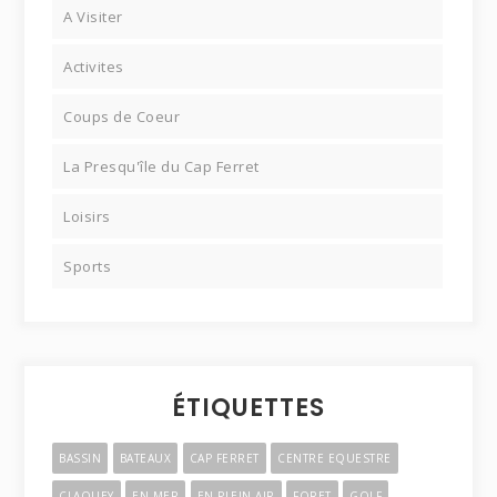
A Visiter
Activites
Coups de Coeur
La Presqu'île du Cap Ferret
Loisirs
Sports
ÉTIQUETTES
BASSIN
BATEAUX
CAP FERRET
CENTRE EQUESTRE
CLAOUEY
EN MER
EN PLEIN AIR
FORET
GOLF