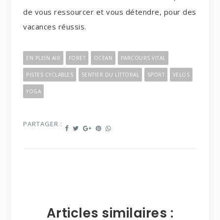
de vous ressourcer et vous détendre, pour des
vacances réussis.
EN PLEIN AIR
FORET
OCEAN
PARCOURS VITAL
PISTES CYCLABLES
SENTIER DU LITTORAL
SPORT
VELOS
YOGA
PARTAGER :
Articles similaires :