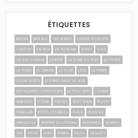
ÉTIQUETTES
BASSIN
BATEAUX
CAP FERRET
CENTRE EQUESTRE
CLAOUEY
EN MER
EN PLEIN AIR
FORET
GOLF
ILE AUX OISEAUX
L'HERBE
LA DUNE DU PILAT
LA POINTE
LA VIGNE
LE CANON
LE FOUR
LEGE
LE PHARE
LES JACQUETS
LES PRES SALES DE LEGE
LES VILLAGES OSTREICOLES
LE TRUC VERT
LOISIRS
MARCHES
OCEAN
PADDLE
PETIT TRAIN
PIQUEY
PIRAILLAN
PISTES CYCLABLES
PLAGE
PLONGEE
PRESQU'ILE
SENTIER DU LITTORAL
SKATEPARK
SOIREES
SPA
SPORT
SURF
TENNIS
VELOS
VILLAGES