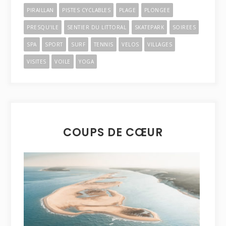
PIRAILLAN
PISTES CYCLABLES
PLAGE
PLONGEE
PRESQU'ILE
SENTIER DU LITTORAL
SKATEPARK
SOIREES
SPA
SPORT
SURF
TENNIS
VELOS
VILLAGES
VISITES
VOILE
YOGA
COUPS DE CŒUR