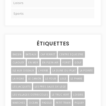
Loisirs
Sports
ÉTIQUETTES
BASSIN
BATEAUX
CAP FERRET
CENTRE EQUESTRE
CLAOUEY
EN MER
EN PLEIN AIR
FORET
GOLF
ILE AUX OISEAUX
L'HERBE
LA DUNE DU PILAT
LA POINTE
LA VIGNE
LE CANON
LE FOUR
LEGE
LE PHARE
LES JACQUETS
LES PRES SALES DE LEGE
LES VILLAGES OSTREICOLES
LE TRUC VERT
LOISIRS
MARCHES
OCEAN
PADDLE
PETIT TRAIN
PIQUEY