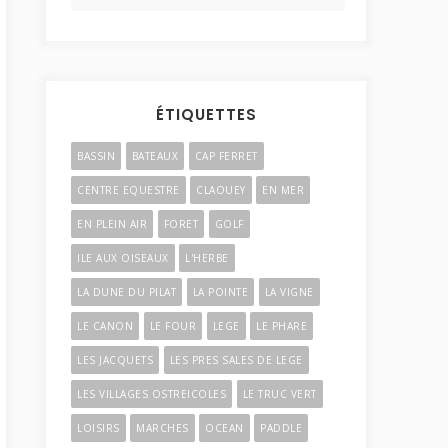
ÉTIQUETTES
BASSIN
BATEAUX
CAP FERRET
CENTRE EQUESTRE
CLAOUEY
EN MER
EN PLEIN AIR
FORET
GOLF
ILE AUX OISEAUX
L'HERBE
LA DUNE DU PILAT
LA POINTE
LA VIGNE
LE CANON
LE FOUR
LEGE
LE PHARE
LES JACQUETS
LES PRES SALES DE LEGE
LES VILLAGES OSTREICOLES
LE TRUC VERT
LOISIRS
MARCHES
OCEAN
PADDLE