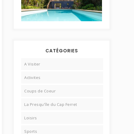
CATÉGORIES
A Visiter
Activites
Coups de Coeur
La Presqu'île du Cap Ferret
Loisirs
Sports