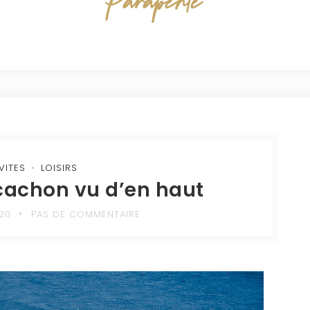
Parapente
VITES
LOISIRS
rcachon vu d’en haut
20
PAS DE COMMENTAIRE