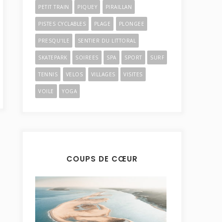
PETIT TRAIN
PIQUEY
PIRAILLAN
PISTES CYCLABLES
PLAGE
PLONGEE
PRESQU'ILE
SENTIER DU LITTORAL
SKATEPARK
SOIREES
SPA
SPORT
SURF
TENNIS
VELOS
VILLAGES
VISITES
VOILE
YOGA
COUPS DE CŒUR