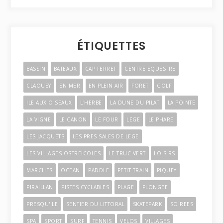
ÉTIQUETTES
BASSIN
BATEAUX
CAP FERRET
CENTRE EQUESTRE
CLAOUEY
EN MER
EN PLEIN AIR
FORET
GOLF
ILE AUX OISEAUX
L'HERBE
LA DUNE DU PILAT
LA POINTE
LA VIGNE
LE CANON
LE FOUR
LEGE
LE PHARE
LES JACQUETS
LES PRES SALES DE LEGE
LES VILLAGES OSTREICOLES
LE TRUC VERT
LOISIRS
MARCHES
OCEAN
PADDLE
PETIT TRAIN
PIQUEY
PIRAILLAN
PISTES CYCLABLES
PLAGE
PLONGEE
PRESQU'ILE
SENTIER DU LITTORAL
SKATEPARK
SOIREES
SPA
SPORT
SURF
TENNIS
VELOS
VILLAGES