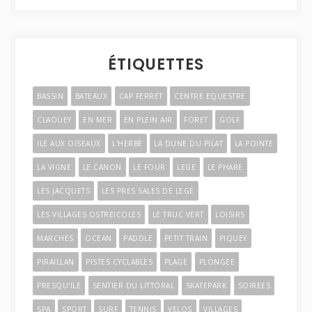
ÉTIQUETTES
BASSIN
BATEAUX
CAP FERRET
CENTRE EQUESTRE
CLAOUEY
EN MER
EN PLEIN AIR
FORET
GOLF
ILE AUX OISEAUX
L'HERBE
LA DUNE DU PILAT
LA POINTE
LA VIGNE
LE CANON
LE FOUR
LEGE
LE PHARE
LES JACQUETS
LES PRES SALES DE LEGE
LES VILLAGES OSTREICOLES
LE TRUC VERT
LOISIRS
MARCHES
OCEAN
PADDLE
PETIT TRAIN
PIQUEY
PIRAILLAN
PISTES CYCLABLES
PLAGE
PLONGEE
PRESQU'ILE
SENTIER DU LITTORAL
SKATEPARK
SOIREES
SPA
SPORT
SURF
TENNIS
VELOS
VILLAGES